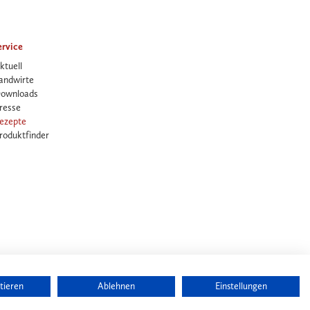
ervice
ktuell
andwirte
ownloads
resse
ezepte
roduktfinder
tieren
Ablehnen
Einstellungen