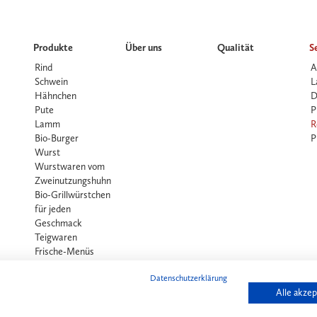
Produkte
Über uns
Qualität
S
Rind
A
Schwein
L
Hähnchen
D
Pute
P
Lamm
R
Bio-Burger
P
Wurst
Wurstwaren vom
Zweinutzungshuhn
Bio-Grillwürstchen
für jeden
Geschmack
Teigwaren
Frische-Menüs
Datenschutzerklärung
Alle akzep