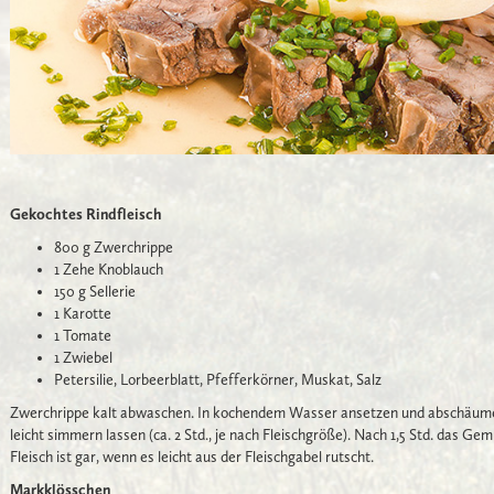
Gekochtes Rindfleisch
800 g Zwerchrippe
1 Zehe Knoblauch
150 g Sellerie
1 Karotte
1 Tomate
1 Zwiebel
Petersilie, Lorbeerblatt, Pfefferkörner, Muskat, Salz
Zwerchrippe kalt abwaschen. In kochendem Wasser ansetzen und abschäume
leicht simmern lassen (ca. 2 Std., je nach Fleischgröße). Nach 1,5 Std. das 
Fleisch ist gar, wenn es leicht aus der Fleischgabel rutscht.
Markklösschen