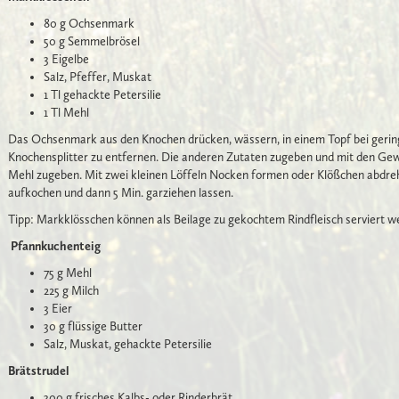
80 g Ochsenmark
50 g Semmelbrösel
3 Eigelbe
Salz, Pfeffer, Muskat
1 Tl gehackte Petersilie
1 Tl Mehl
Das Ochsenmark aus den Knochen drücken, wässern, in einem Topf bei gerin
Knochensplitter zu entfernen. Die anderen Zutaten zugeben und mit den G
Mehl zugeben. Mit zwei kleinen Löffeln Nocken formen oder Klößchen abdre
aufkochen und dann 5 Min. garziehen lassen.
Tipp: Markklösschen können als Beilage zu gekochtem Rindfleisch serviert we
Pfannkuchenteig
75 g Mehl
225 g Milch
3 Eier
30 g flüssige Butter
Salz, Muskat, gehackte Petersilie
Brätstrudel
300 g frisches Kalbs- oder Rinderbrät